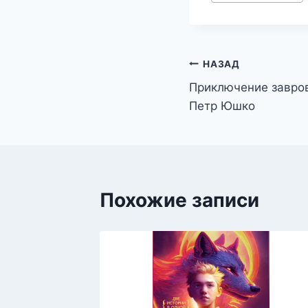
записи:
Навигация
НАЗАД
Приключение завро
по
Петр Юшко
записям
Похожие записи