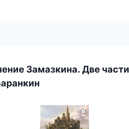
ение Замазкина. Две част
Баранкин