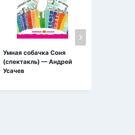
Умная собачка Соня
Сказки
(спектакль) — Андрей
переше
Усачев
Приклю
Лампу
Барсу