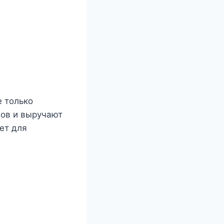
е только
гов и выручают
ет для