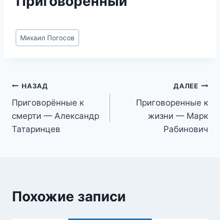
Приговоренный
Метки
Михаил Погосов
записи:
Навигация
НАЗАД
ДАЛЕЕ
Приговорённые к
Приговоренные к
по
смерти — Александр
жизни — Марк
записям
Татаринцев
Рабинович
Похожие записи