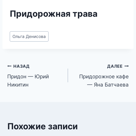
Придорожная трава
Метки
Ольга Денисова
записи:
Навигация
НАЗАД
ДАЛЕЕ
Придон — Юрий
Придорожное кафе
по
Никитин
— Яна Батчаева
записям
Похожие записи