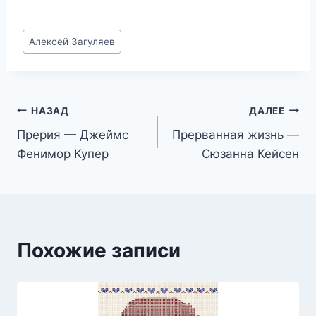
Метки
Алексей Загуляев
записи:
Навигация
НАЗАД
ДАЛЕЕ
Прерия — Джеймс
Прерванная жизнь —
по
Фенимор Купер
Сюзанна Кейсен
записям
Похожие записи