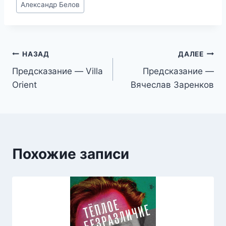
Александр Белов
записи:
Навигация
НАЗАД
ДАЛЕЕ
Предсказание — Villa
Предсказание —
по
Orient
Вячеслав Заренков
записям
Похожие записи