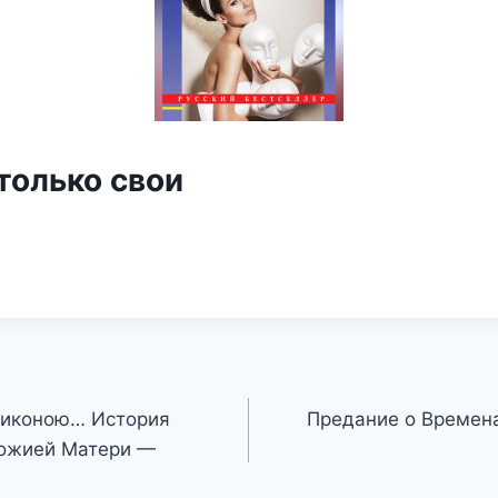
только свои
 иконою… История
Предание о Времен
Божией Матери —