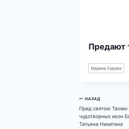
Предают 
Метки
Марина Серова
записи:
Навигация
НАЗАД
Пред святою Твоею
по
чудотворных икон 
записям
Татьяна Никитина