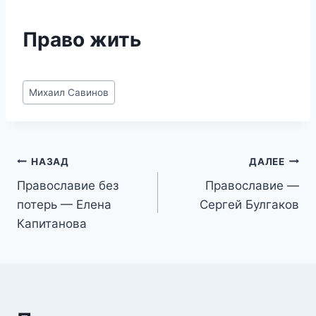
Право жить
Метки
Михаил Савинов
записи:
Навигация
НАЗАД
ДАЛЕЕ
Православие без
Православие —
по
потерь — Елена
Сергей Булгаков
записям
Капитанова