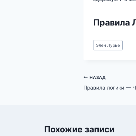
Правила 
Метки
Элен Лурье
записи:
Навигация
НАЗАД
Правила логики — Ч
по
записям
Похожие записи