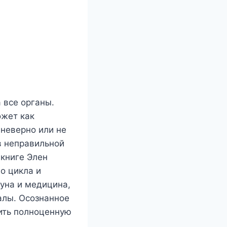
 все органы.
ожет как
 неверно или не
в неправильной
 книге Элен
о цикла и
Луна и медицина,
ралы. Осознанное
ить полноценную