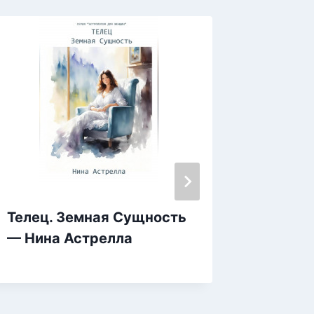
Телец. Земная Сущность
Ты, он
— Нина Астрелла
Соль 