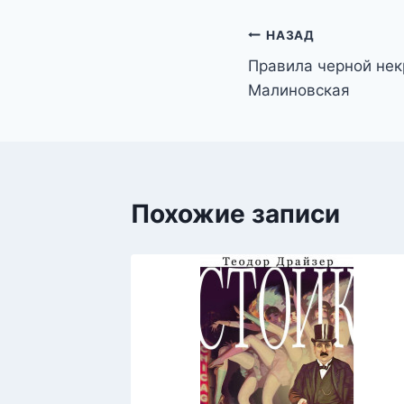
Навигация
НАЗАД
Правила черной не
по
Малиновская
записям
Похожие записи