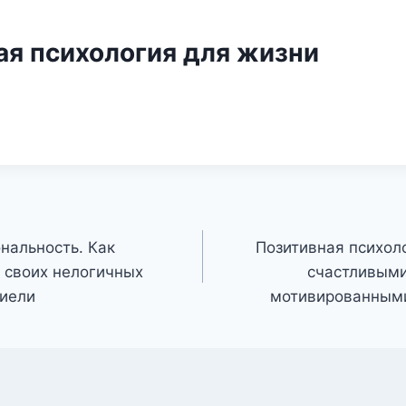
ая психология для жизни
нальность. Как
Позитивная психоло
з своих нелогичных
счастливыми
риели
мотивированным