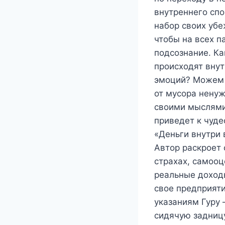
внутреннего спо
набор своих убе
чтобы на всех п
подсознание. Ка
происходят вну
эмоций? Можем л
от мусора нену
своими мыслями
приведет к чуде
«Деньги внутри 
Автор раскроет 
страхах, самооц
реальные доходы
свое предприяти
указаниям Гуру 
сидячую задницу