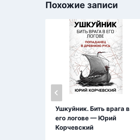
Похожие записи
нькую
Ушкуйник. Бить врага в
лия
его логове — Юрий
Корчевский