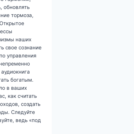
, обновлять
нние тормоза,
«Открытое
цессы
анизмы наших
ть свое сознание
по управления
 непременно
 аудиокнига
тать богатым.
ло в ваших
с, как считать
оходов, создать
оды. Следуйте
уйте, ведь «под