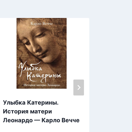
Улыбка Катерины.
Сказка
История матери
Татьяне
Леонардо — Карло Вечче
необы
поворо