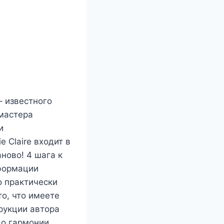
– известного
 мастера
и
 Claire входит в
ново! 4 шага к
формации
о практически
то, что имеете
трукции автора
во гармонии,