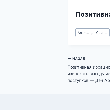
Позитивн
Метки
Александр Свияш
записи:
Навигация
НАЗАД
Позитивная иррацио
по
извлекать выгоду и
записям
поступков — Дэн А