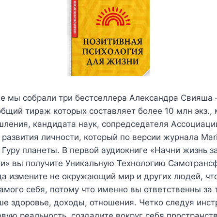
е мы собрали три бестселлера Александра Свияша 
 общий тираж которых составляет более 10 млн экз.,
шления, кандидата наук, сопредседателя Ассоциаци
развития личности, который по версии журнала Marie
 Гуру планеты. В первой аудиокниге «Начни жизнь за
ти» вы получите Уникальную Технологию Самотранс
да измените не окружающий мир и других людей, чт
амого себя, потому что именно вы ответственны за 
аше здоровье, доходы, отношения. Четко следуя инс
овую реальность, создадите вокруг себя пространст