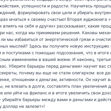
койствия, успешности и радости. Научитесь прощать
ждений, формулировать свои цели и убирать внутре
арах мчаться к своему счастью! Вторая аудиокнига 
к влиять на себя и других» рассказывает, какие про
три нас, когда мы принимаем решения. Каковы мех
и мы избавиться от энергетической грязи и очисти
жных мыслей? Здесь вы получите новую инструкцию 
 и поступками с помощью подсознания, что в итоге
сным изменениям в вашей жизни. И наконец, третья
вас. Уберите барьеры перед деньгами» научит вас с
секреты, почему вы еще не стали олигархом: все де
енке, отношении к деньгам, активности. Он научит ва
, не влезать в долги, составлять план увеличения д
е или уйти на фриланс и в итоге увеличить свои дох
– убирайте барьеры между вами и деньгами и действ
 доллар не залезет»!