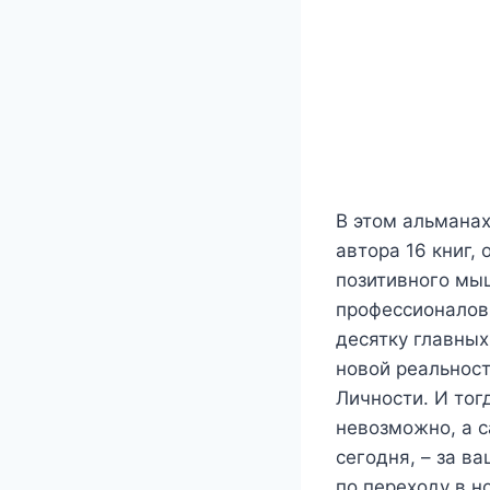
В этом альманах
автора 16 книг,
позитивного мы
профессионалов 
десятку главных
новой реальнос
Личности. И тог
невозможно, а с
сегодня, – за в
по переходу в н