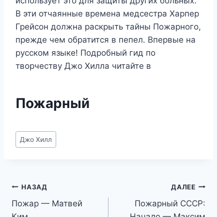
использует это для защиты других больных.
В эти отчаянные времена медсестра Харпер
Грейсон должна раскрыть тайны Пожарного,
прежде чем обратится в пепел. Впервые на
русском языке! Подробный гид по
творчеству Джо Хилла читайте в
Пожарный
Метки
Джо Хилл
записи:
Навигация
НАЗАД
ДАЛЕЕ
Пожар — Матвей
Пожарный СССР:
по
Ким
Начало — Максим