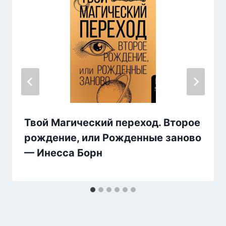
Твой Магический переход. Второе
рождение, или Рожденные заново
— Инесса Борн