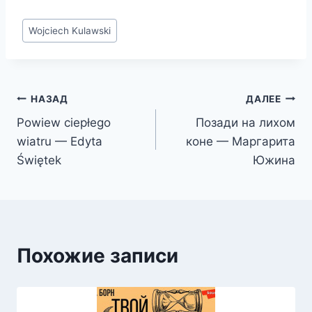
Метки
Wojciech Kulawski
записи:
Навигация
НАЗАД
ДАЛЕЕ
Powiew ciepłego
Позади на лихом
по
wiatru — Edyta
коне — Маргарита
записям
Świętek
Южина
Похожие записи