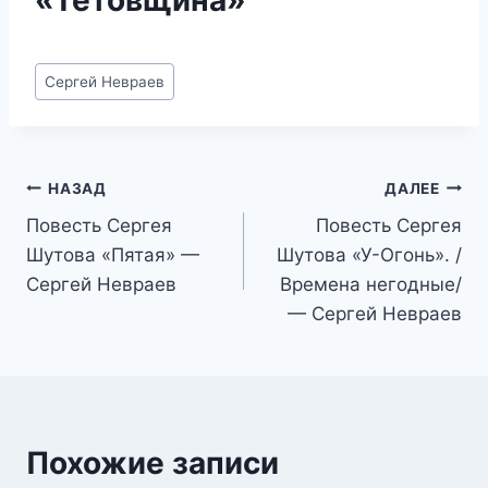
Метки
Сергей Невраев
записи:
Навигация
НАЗАД
ДАЛЕЕ
Повесть Сергея
Повесть Сергея
по
Шутова «Пятая» —
Шутова «У-Огонь». /
записям
Сергей Невраев
Времена негодные/
— Сергей Невраев
Похожие записи