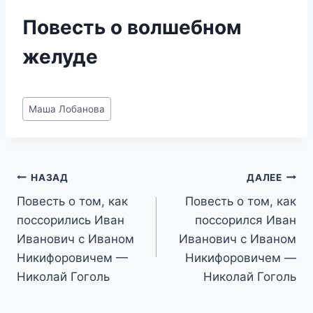
Повесть о волшебном
желуде
Метки
Маша Лобанова
записи:
Навигация
НАЗАД
ДАЛЕЕ
Повесть о том, как
Повесть о том, как
по
поссорились Иван
поссорился Иван
записям
Иванович с Иваном
Иванович с Иваном
Никифоровичем —
Никифоровичем —
Николай Гоголь
Николай Гоголь