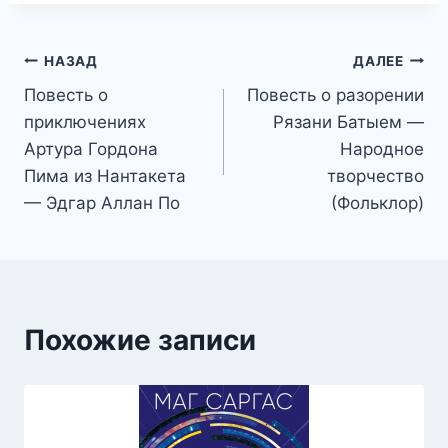
Навигация
НАЗАД
ДАЛЕЕ
Повесть о
Повесть о разорении
по
приключениях
Рязани Батыем —
записям
Артура Гордона
Народное
Пима из Нантакета
творчество
— Эдгар Аллан По
(Фольклор)
Похожие записи