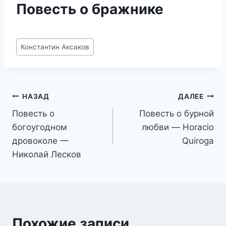
Повесть о бражнике
Метки
Константин Аксаков
записи:
Навигация
НАЗАД
ДАЛЕЕ
Повесть о
Повесть о бурной
по
богоугодном
любви — Horacio
записям
дровоколе —
Quiroga
Николай Лесков
Похожие записи