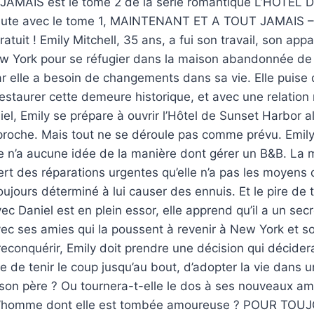
AMAIS est le tome 2 de la série romantique L’HOTEL
ute avec le tome 1, MAINTENANT ET A TOUT JAMAIS –
atuit ! Emily Mitchell, 35 ans, a fui son travail, son ap
ew York pour se réfugier dans la maison abandonnée de 
r elle a besoin de changements dans sa vie. Elle puise
staurer cette demeure historique, et avec une relation
iel, Emily se prépare à ouvrir l’Hôtel de Sunset Harbor a
roche. Mais tout ne se déroule pas comme prévu. Emil
e n’a aucune idée de la manière dont gérer un B&B. La 
iert des réparations urgentes qu’elle n’a pas les moyens
toujours déterminé à lui causer des ennuis. Et le pire de
ec Daniel est en plein essor, elle apprend qu’il a un sec
ec ses amies qui la poussent à revenir à New York et so
reconquérir, Emily doit prendre une décision qui décide
le de tenir le coup jusqu’au bout, d’adopter la vie dans une
 son père ? Ou tournera-t-elle le dos à ses nouveaux ami
t l’homme dont elle est tombée amoureuse ? POUR TO