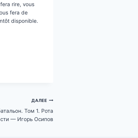
era rire, vous
vous fera de
tôt disponible.
ДАЛЕЕ
атальон. Том 1. Рота
сти — Игорь Осипов