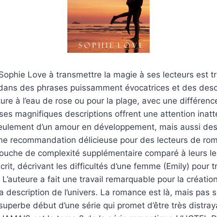
Sophie Love à transmettre la magie à ses lecteurs est tr
dans des phrases puissamment évocatrices et des descri
ture à l’eau de rose ou pour la plage, avec une différenc
es magnifiques descriptions offrent une attention inatt
eulement d’un amour en développement, mais aussi des
 une recommandation délicieuse pour des lecteurs de ro
touche de complexité supplémentaire comparé à leurs le
crit, décrivant les difficultés d’une femme (Emily) pour t
. L’auteure a fait une travail remarquable pour la créatio
 description de l’univers. La romance est là, mais pas 
 superbe début d’une série qui promet d’être très distr