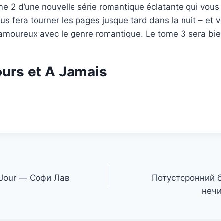
e 2 d’une nouvelle série romantique éclatante qui vous f
ous fera tourner les pages jusque tard dans la nuit – et 
moureux avec le genre romantique. Le tome 3 sera bien
ours et A Jamais
un Jour — Софи Лав
Потусторонний б
нечи