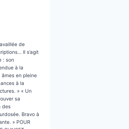
availlée de
ptions… Il s’agit
e : son
endue à la
 âmes en pleine
mances à la
ctures. » « Un
rouver sa
n des
surdosée. Bravo à
ayante. » POUR