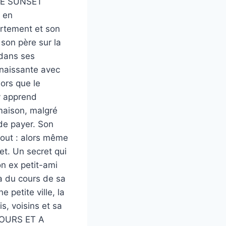
 DE SUNSET
 en
partement et son
son père sur la
 dans ses
 naissante avec
lors que le
y apprend
maison, malgré
 de payer. Son
 tout : alors même
ret. Un secret qui
n ex petit-ami
ra du cours de sa
 petite ville, la
s, voisins et sa
UJOURS ET A