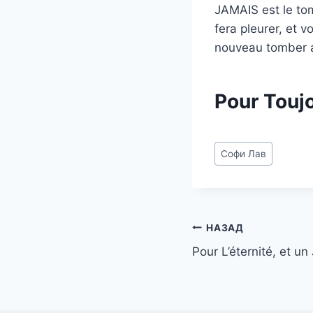
JAMAIS est le tom
fera pleurer, et v
nouveau tomber a
Pour Touj
Метки
Софи Лав
записи:
Навигация
НАЗАД
Pour L’éternité, et 
по
записям