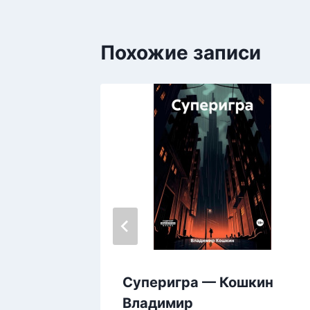
Похожие записи
едовой
Суперигра — Кошкин
вирусом
Владимир