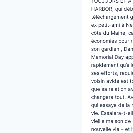
TOUJOURS ET A J
HARBOR, qui déb
téléchargement gr
ex petit-ami à N
côte du Maine, ca
économies pour re
son gardien , Dan
Memorial Day app
rapidement qu’ell
ses efforts, requ
voisin avide est 
que sa relation av
changera tout. Av
qui essaye de la 
vie. Essaiera-t-el
vieille maison de
nouvelle vie – e