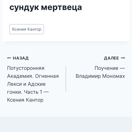
сундук мертвеца
Метки
Ксения Кантор
записи:
Навигация
НАЗАД
ДАЛЕЕ
Потусторонняя
Поучение —
по
Академия. Огненная
Владимир Мономах
записям
Лекси и Адские
гонки. Часть 1 —
Ксения Кантор