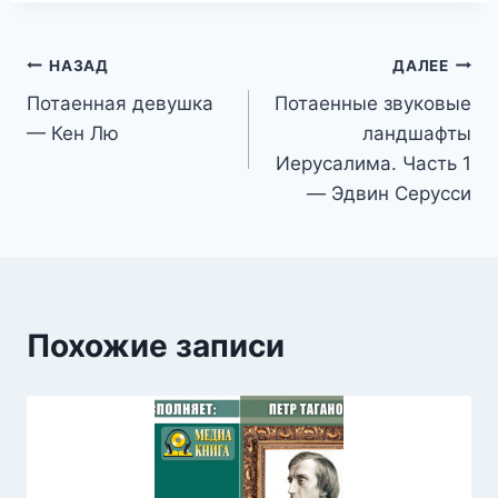
Навигация
НАЗАД
ДАЛЕЕ
Потаенная девушка
Потаенные звуковые
по
— Кен Лю
ландшафты
записям
Иерусалима. Часть 1
— Эдвин Серусси
Похожие записи