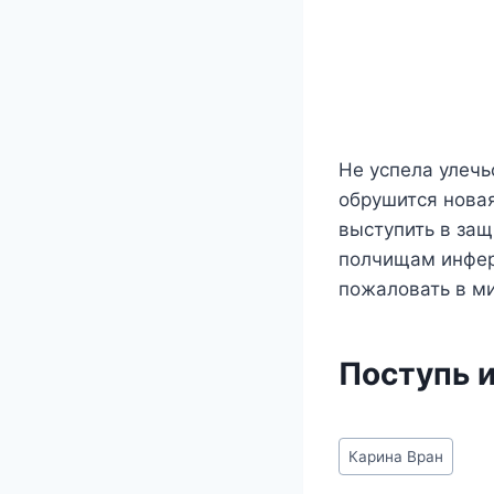
Не успела улечь
обрушится новая
выступить в защ
полчищам инфер
пожаловать в м
Поступь 
Метки
Карина Вран
записи: