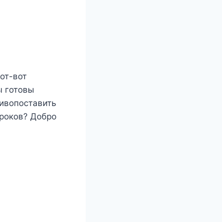
от-вот
ы готовы
тивопоставить
роков? Добро