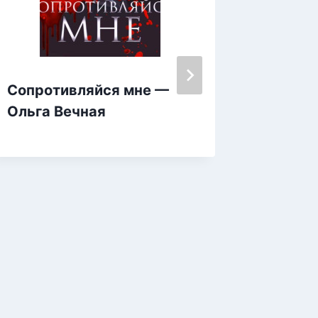
Сопротивляйся мне —
Развод
Ольга Вечная
весны 
Колоск