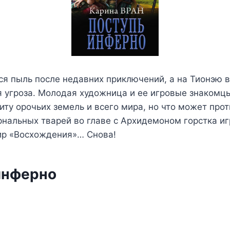
ся пыль после недавних приключений, а на Тионэю в
 угроза. Молодая художница и ее игровые знакомц
иту орочьих земель и всего мира, но что может про
нальных тварей во главе с Архидемоном горстка иг
ир «Восхождения»… Снова!
инферно