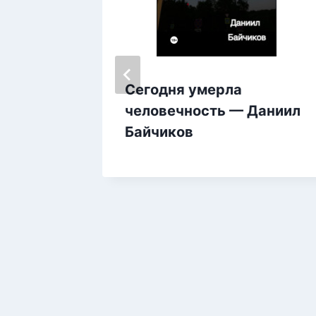
астера
Сегодня умерла
ния —
человечность — Даниил
Байчиков