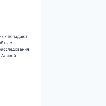
емых попадают
чёты с
 расследования
с Алиной