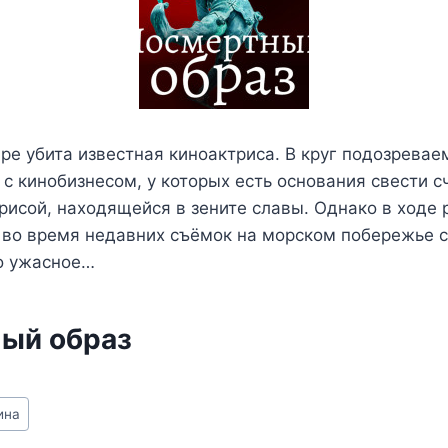
ире убита известная киноактриса. В круг подозрева
с кинобизнесом, у которых есть основания свести с
рисой, находящейся в зените славы. Однако в ходе
 во время недавних съёмок на морском побережье 
о ужасное…
ый образ
ина