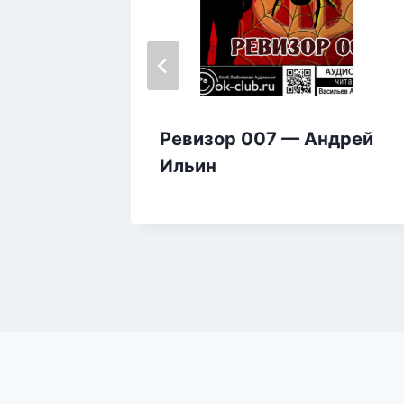
го
Ревизор 007 — Андрей
ра
Ильин