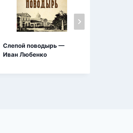
Слепой поводырь —
Смерть
Иван Любенко
Лариса