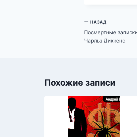
Навигация
НАЗАД
Посмертные записки
по
Чарльз Диккенс
записям
Похожие записи