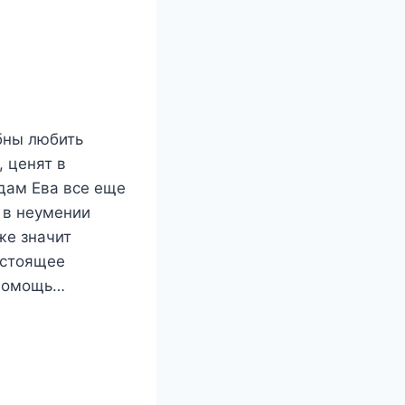
бны любить
, ценят в
одам Ева все еще
 в неумении
же значит
астоящее
 помощь…