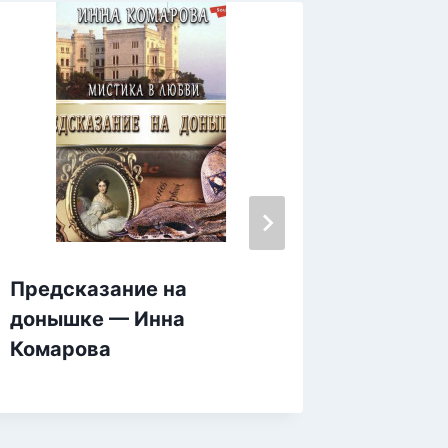
Предсказание на
Трикси
донышке — Инна
куколк
Комарова
Екате