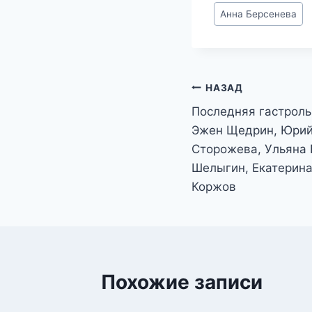
Метки
Анна Берсенева
записи:
Навигация
НАЗАД
Последняя гастроль
по
Эжен Щедрин, Юрий
записям
Сторожева, Ульяна 
Шелыгин, Екатерина
Коржов
Похожие записи