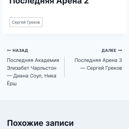
Последняя Арена 2
Метки
Сергей Греков
записи:
Навигация
НАЗАД
ДАЛЕЕ
Последняя Академия
Последняя Арена 3
по
Элизабет Чарльстон
— Сергей Греков
записям
— Диана Соул, Ника
Ёрш
Похожие записи