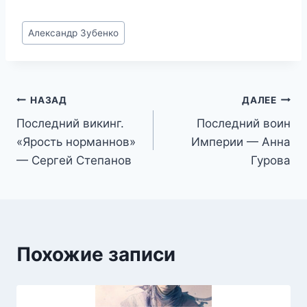
Метки
Александр Зубенко
записи:
Навигация
НАЗАД
ДАЛЕЕ
Последний викинг.
Последний воин
по
«Ярость норманнов»
Империи — Анна
записям
— Сергей Степанов
Гурова
Похожие записи