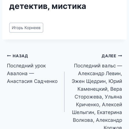
детектив, мистика
Метки
Игорь Корнеев
записи:
Навигация
НАЗАД
ДАЛЕЕ
Последний урок
Последний вальс —
по
Авалона —
Александр Левин,
записям
Анастасия Садченко
Эжен Щедрин, Юрий
Каменецкий, Вера
Сторожева, Ульяна
Криченко, Алексей
Шелыгин, Екатерина
Волкова, Александр
Коржов