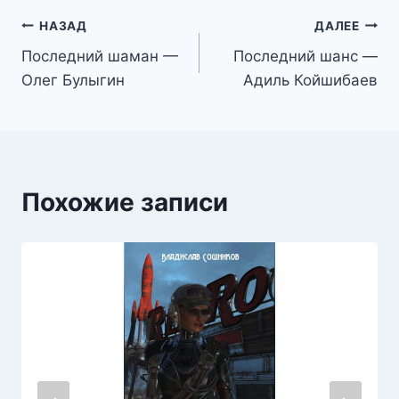
Навигация
НАЗАД
ДАЛЕЕ
Последний шаман —
Последний шанс —
по
Олег Булыгин
Адиль Койшибаев
записям
Похожие записи