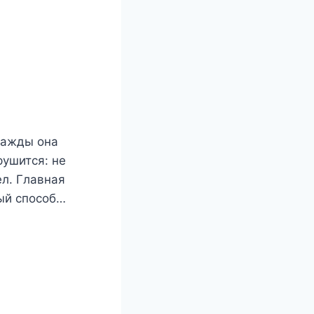
нажды она
рушится: не
ел. Главная
ный способ…