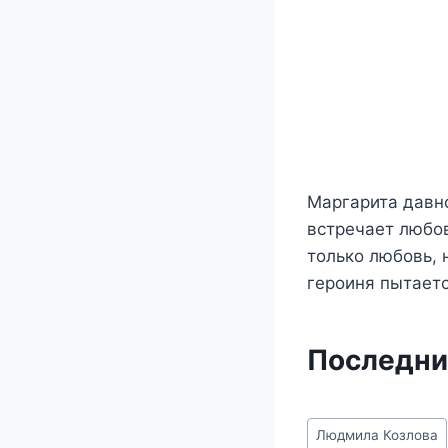
Маргарита давн
встречает любов
только любовь, 
героиня пытаетс
Последни
Метки
Людмила Козлова