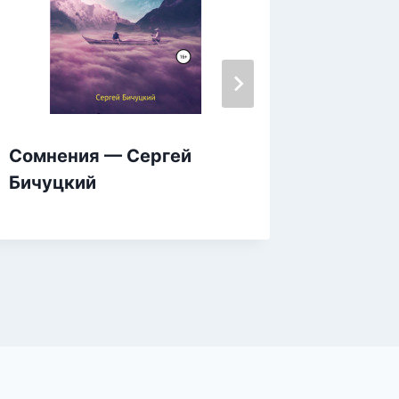
Сомнения — Сергей
Губы В
Бичуцкий
Звере