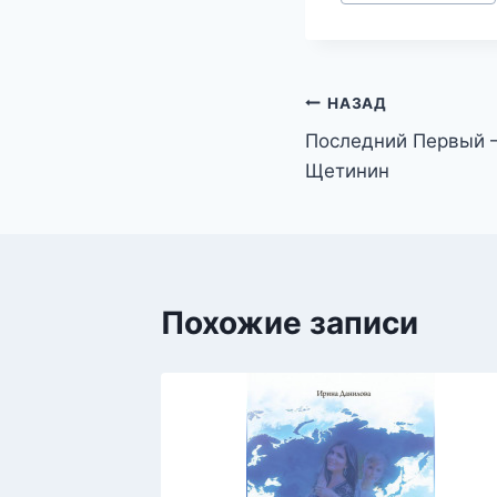
записи:
Навигация
НАЗАД
Последний Первый —
по
Щетинин
записям
Похожие записи