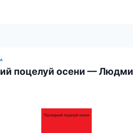
ЗА
ий поцелуй осени — Людм