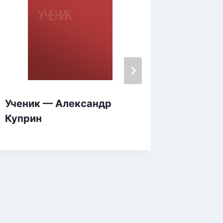
Ученик — Александр
Удав и
Куприн
Чехов