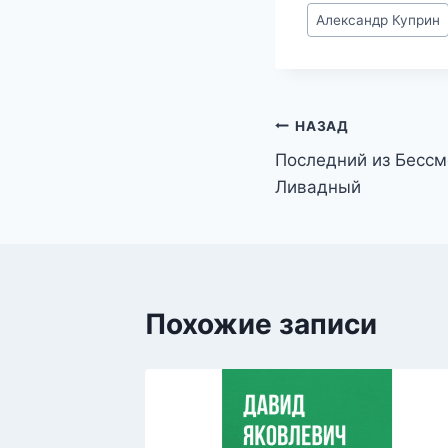
Метки
Александр Куприн
записи:
Навигация
НАЗАД
Последний из Бесс
по
Ливадный
записям
Похожие записи