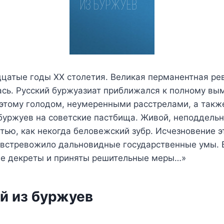
дцатые годы XX столетия. Великая перманентная ре
сь. Русский буржуазиат приближался к полному вы
этому голодом, неумеренными расстрелами, а так
буржуев на советские пастбища. Живой, неподдельн
тью, как некогда беловежский зубр. Исчезновение э
 встревожило дальновидные государственные умы. 
е декреты и приняты решительные меры…»
й из буржуев