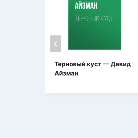
вдия
Терновый куст — Давид
Айзман