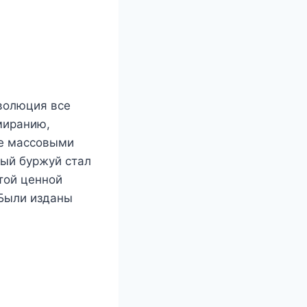
волюция все
миранию,
же массовыми
ый буржуй стал
той ценной
Были изданы