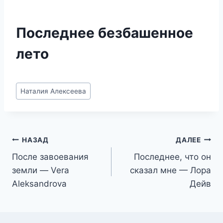
Последнее безбашенное
лето
Метки
Наталия Алексеева
записи:
Навигация
НАЗАД
ДАЛЕЕ
После завоевания
Последнее, что он
по
земли — Vera
сказал мне — Лора
записям
Aleksandrova
Дейв