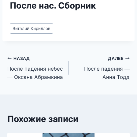
После нас. Сборник
Метки
Виталий Кириллов
записи:
Навигация
НАЗАД
ДАЛЕЕ
После падения небес
После падения —
по
— Оксана Абрамкина
Анна Тодд
записям
Похожие записи