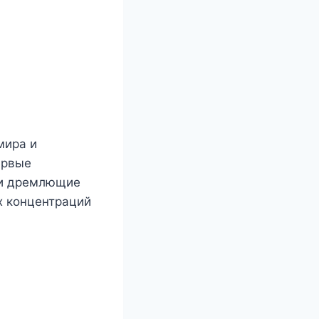
мира и
ервые
ои дремлющие
х концентраций