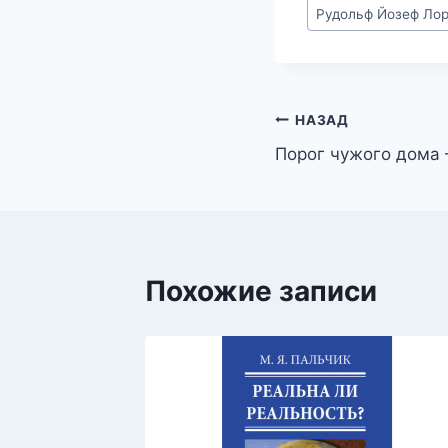
Метки
Рудольф Йозеф Ло
записи:
Навигация
НАЗАД
Порог чужого дома
по
записям
Похожие записи