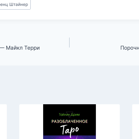
ренц Штайнер
 — Майкл Терри
Порочн