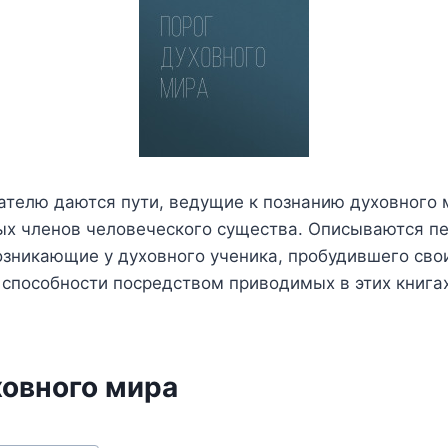
тателю даются пути, ведущие к познанию духовного 
ых членов человеческого существа. Описываются п
озникающие у духовного ученика, пробудившего св
 способности посредством приводимых в этих книга
ховного мира