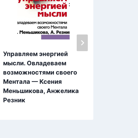
Управляем энергией
Шамбал
мысли. Овладеваем
сказки
возможностями своего
Ментала — Ксения
Меньшикова, Анжелика
Резник