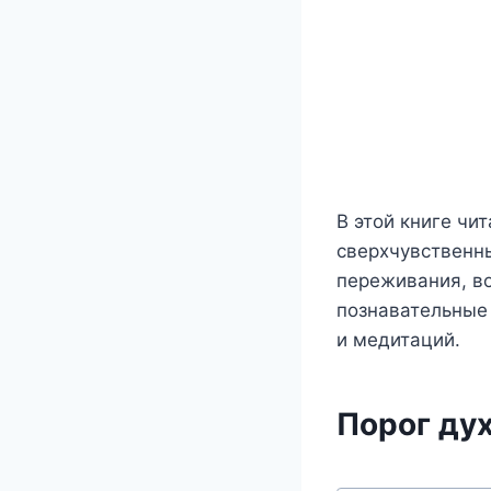
В этой книге чи
сверхчувственн
переживания, в
познавательные
и медитаций.
Порог ду