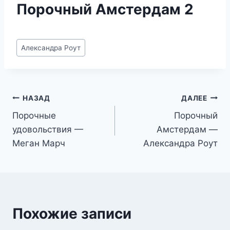
Порочный Амстердам 2
Метки
Александра Роут
записи:
Навигация
НАЗАД
ДАЛЕЕ
Порочные
Порочный
по
удовольствия —
Амстердам —
записям
Меган Марч
Александра Роут
Похожие записи