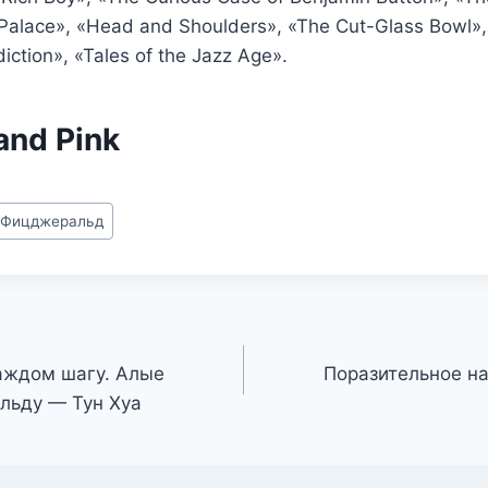
e Palace», «Head and Shoulders», «The Cut-Glass Bowl»
iction», «Tales of the Jazz Age».
and Pink
й Фицджеральд
аждом шагу. Алые
Поразительное н
 льду — Тун Хуа