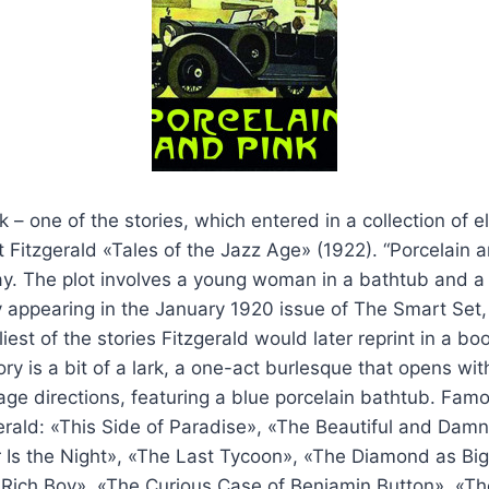
k – one of the stories, which entered in a collection of e
t Fitzgerald «Tales of the Jazz Age» (1922). “Porcelain a
ay. The plot involves a young woman in a bathtub and a
lly appearing in the January 1920 issue of The Smart Set,
iest of the stories Fitzgerald would later reprint in a bo
ory is a bit of a lark, a one-act burlesque that opens wit
tage directions, featuring a blue porcelain bathtub. Fam
gerald: «This Side of Paradise», «The Beautiful and Dam
Is the Night», «The Last Tycoon», «The Diamond as Big 
Rich Boy», «The Curious Case of Benjamin Button», «Th