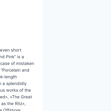
leven short
nd Pink” is a
 case of mistaken
 “Porcelain and
ok-length
h a splendidly
ous works of the
ned», «The Great
as the Ritz»,
e Offshore