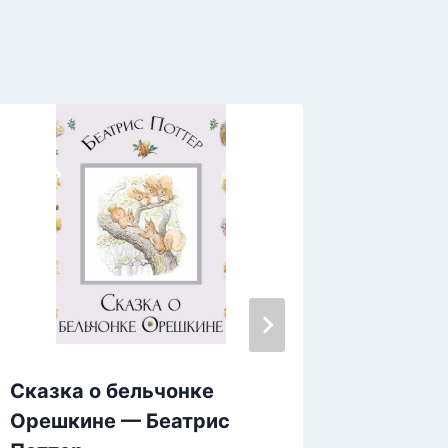
Сказка о бельчонке
Тесс и
Орешкине — Беатрис
´Эрбер