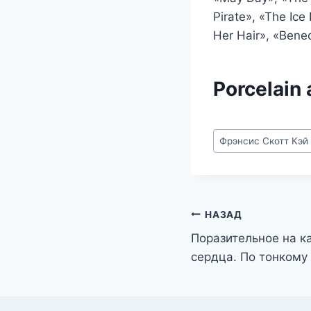
Pirate», «The Ic
Her Hair», «Bened
Porcelain 
Метки
Фрэнсис Скотт Кэ
записи:
Навигация
НАЗАД
Поразительное на к
по
сердца. По тонкому
записям