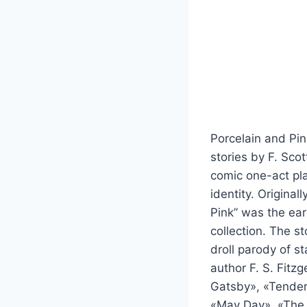
Porcelain and Pin
stories by F. Scot
comic one-act pl
identity. Origina
Pink” was the earl
collection. The st
droll parody of s
author F. S. Fitz
Gatsby», «Tender 
«May Day», «The 