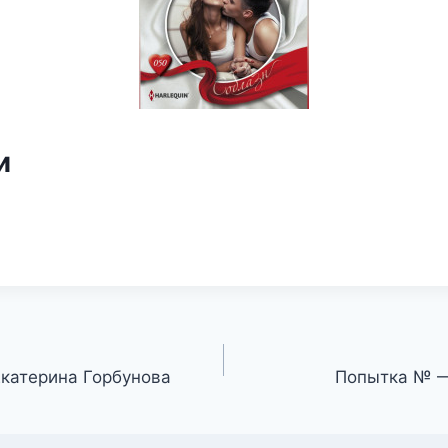
и
катерина Горбунова
Попытка № —