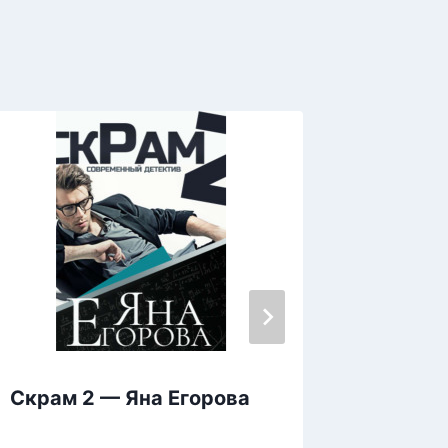
Скрам 2 — Яна Егорова
Сироти
Одоев