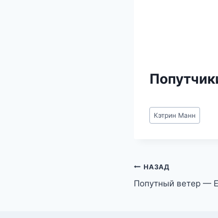
Попутчик
Метки
Кэтрин Манн
записи:
Навигация
НАЗАД
Попутный ветер — Е
по
записям