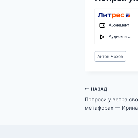
Абонемент
Аудиокнига
Метки
Антон Чехов
записи:
Навигация
НАЗАД
Попроси у ветра св
по
метафорах — Ирина
записям