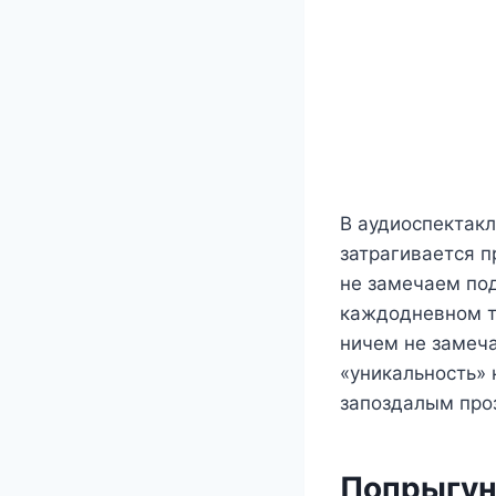
В аудиоспектакл
затрагивается п
не замечаем под
каждодневном т
ничем не замеча
«уникальность» 
запоздалым пр
Попрыгун