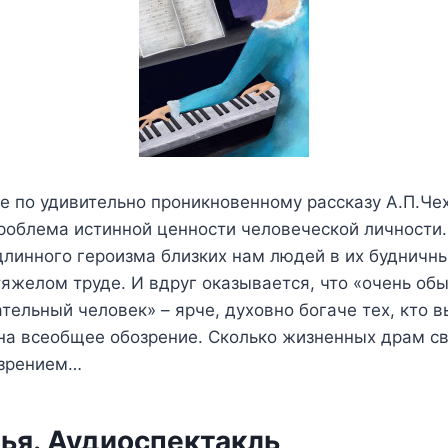
е по удивительно проникновенному рассказу А.П.Че
роблема истинной ценности человеческой личности.
линного героизма близких нам людей в их будничны
яжелом труде. И вдруг оказывается, что «очень об
тельный человек» – ярче, духовно богаче тех, кто 
на всеобщее обозрение. Сколько жизненных драм св
озрением…
ья. Аудиоспектакль