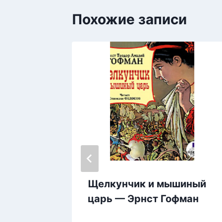
Похожие записи
ии из
Щелкунчик и мышиный
естата
царь — Эрнст Гофман
ул