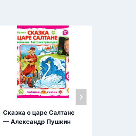
Сказка о царе Салтане
Тормы
— Александр Пушкин
Гафур