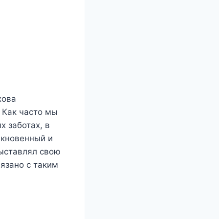
хова
 Как часто мы
х заботах, в
ыкновенный и
выставлял свою
язано с таким