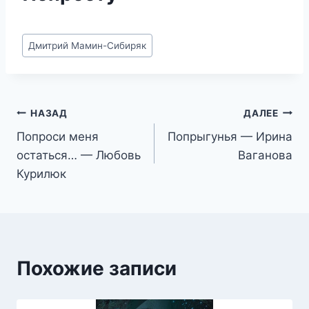
Метки
Дмитрий Мамин-Сибиряк
записи:
Навигация
НАЗАД
ДАЛЕЕ
Попроси меня
Попрыгунья — Ирина
по
остаться… — Любовь
Ваганова
записям
Курилюк
Похожие записи