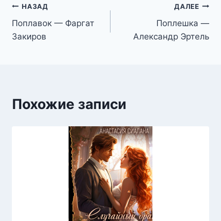
Навигация
НАЗАД
ДАЛЕЕ
Поплавок — Фаргат
Поплешка —
по
Закиров
Александр Эртель
записям
Похожие записи