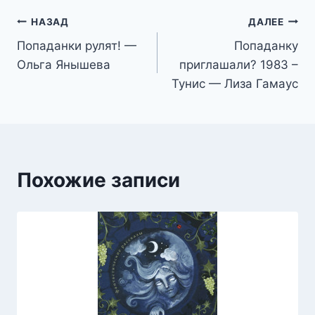
Навигация
НАЗАД
ДАЛЕЕ
Попаданки рулят! —
Попаданку
по
Ольга Янышева
приглашали? 1983 –
записям
Тунис — Лиза Гамаус
Похожие записи