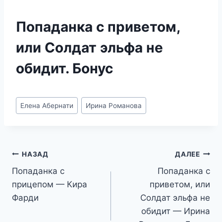
Попаданка с приветом,
или Солдат эльфа не
обидит. Бонус
Метки
Елена Абернати
Ирина Романова
записи:
Навигация
НАЗАД
ДАЛЕЕ
Попаданка с
Попаданка с
по
прицепом — Кира
приветом, или
записям
Фарди
Солдат эльфа не
обидит — Ирина