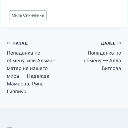
Метки
Мила Синичкина
записи:
Навигация
НАЗАД
ДАЛЕЕ
Попаданка по
Попаданка по
по
обмену, или Альма-
обмену — Алла
записям
матер не нашего
Биглова
мира — Надежда
Мамаева, Рина
Гиппиус