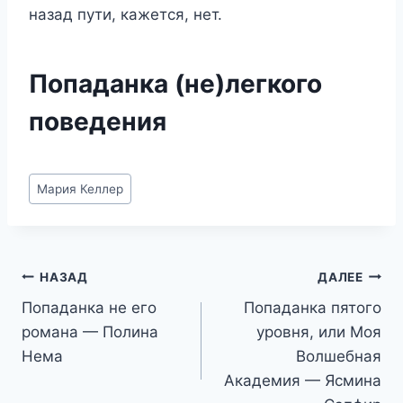
назад пути, кажется, нет.
Попаданка (не)легкого
поведения
Метки
Мария Келлер
записи:
Навигация
НАЗАД
ДАЛЕЕ
Попаданка не его
Попаданка пятого
по
романа — Полина
уровня, или Моя
записям
Нема
Волшебная
Академия — Ясмина