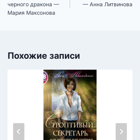
по
черного дракона —
— Анна Литвинова
записям
Мария Максонова
Похожие записи