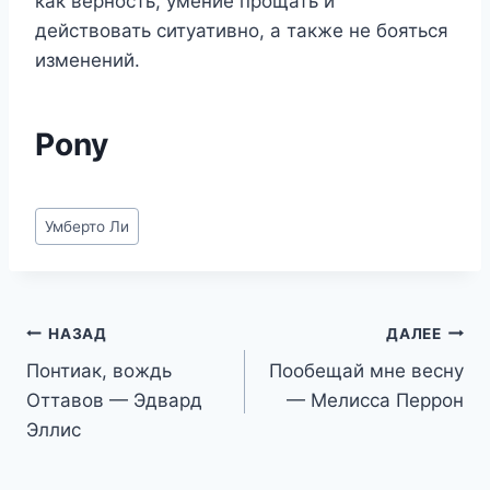
как верность, умение прощать и
действовать ситуативно, а также не бояться
изменений.
Pony
Метки
Умберто Ли
записи:
Навигация
НАЗАД
ДАЛЕЕ
Понтиак, вождь
Пообещай мне весну
по
Оттавов — Эдвард
— Мелисса Перрон
записям
Эллис