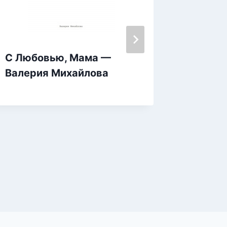
С Любовью, Мама —
Ты сил
Валерия Михайлова
Твой п
борьбе
стрес
Галант