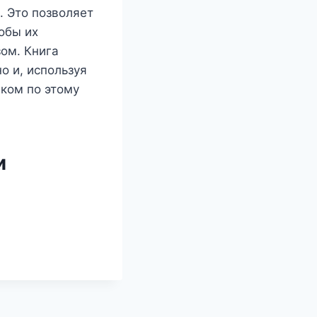
. Это позволяет
обы их
зом. Книга
о и, используя
нком по этому
и