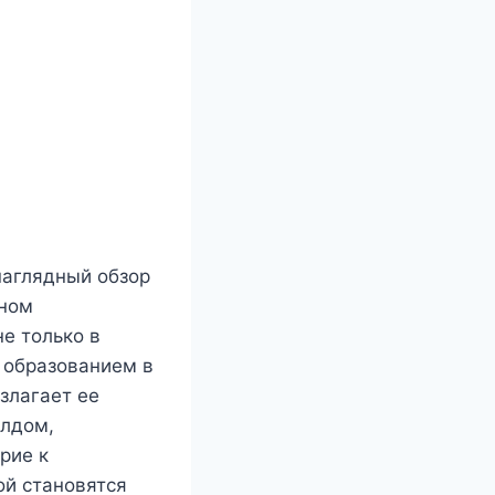
наглядный обзор
оном
е только в
и образованием в
злагает ее
елдом,
рие к
ой становятся