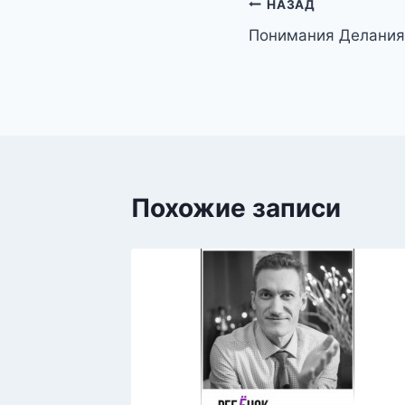
Навигация
НАЗАД
Понимания Делания
по
записям
Похожие записи