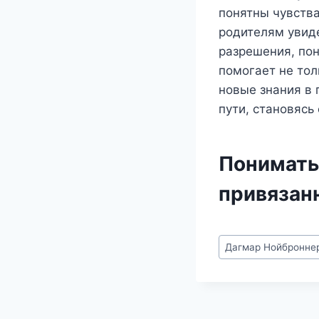
понятны чувства
родителям увид
разрешения, пон
помогает не тол
новые знания в 
пути, становясь
Понимать
привязан
Метки
Дагмар Нойбронне
записи: