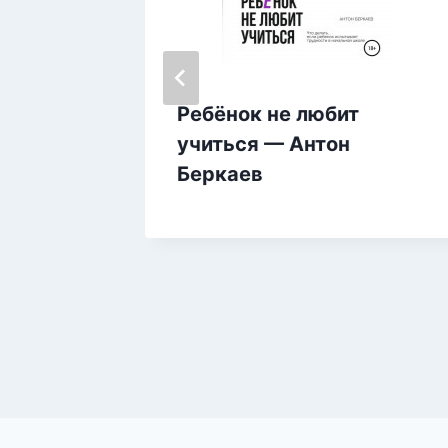
 Игра
Ребёнок не любит
 —
учиться — Антон
а,
Беркаев
ов