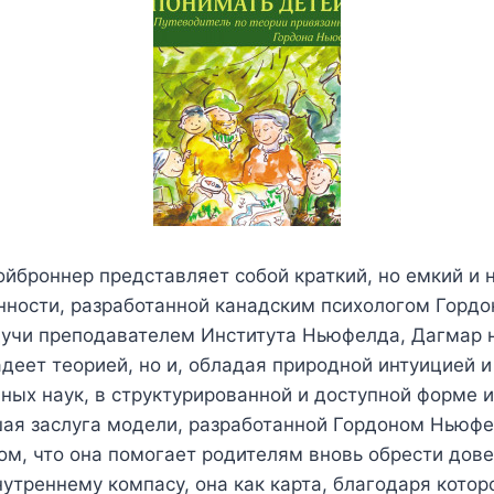
йброннер представляет собой краткий, но емкий и 
нности, разработанной канадским психологом Горд
учи преподавателем Института Ньюфелда, Дагмар н
деет теорией, но и, обладая природной интуицией 
ных наук, в структурированной и доступной форме и
шая заслуга модели, разработанной Гордоном Ньюф
ом, что она помогает родителям вновь обрести дове
утреннему компасу, она как карта, благодаря котор