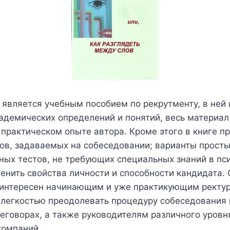
 является учебным пособием по рекрутменту, в ней 
адемических определений и понятий, весь материал
практическом опыте автора. Кроме этого в книге п
в, задаваемых на собеседовании; варианты простых
ых тестов, не требующих специальных знаний в пс
енить свойства личности и способности кандидата.
 интересен начинающим и уже практикующим ректур
с легкостью преодолевать процедуру собеседования 
реговорах, а также руководителям различного уровн
компаний.