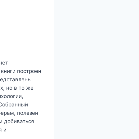
нет
 книги построен
редставлены
, но в то же
ихологии,
 Собранный
ерам, полезен
и добиваться
я и