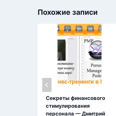
Похожие записи
ния
Секреты финансового
 то,
стимулирования
ард
персонала — Дмитрий