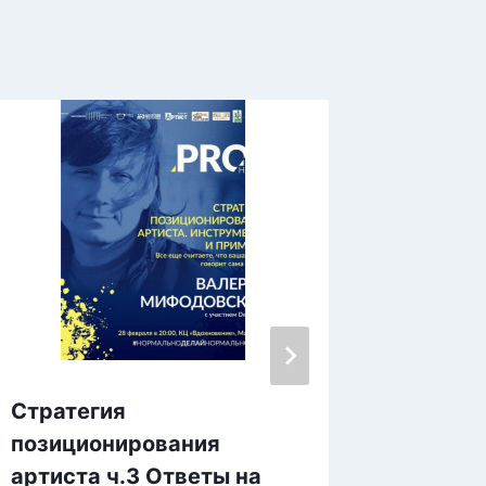
Стратегия
Сила с
позиционирования
взгляд
артиста ч.3 Ответы на
двигае