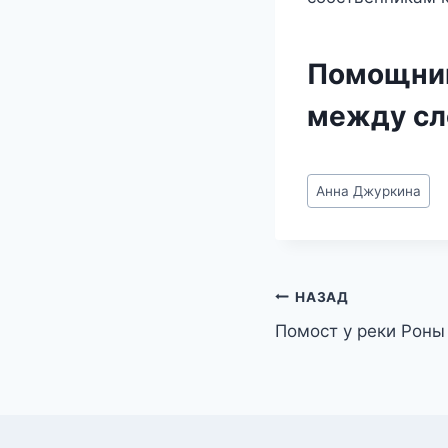
Помощник
между с
Метки
Анна Джуркина
записи:
Навигация
НАЗАД
Помост у реки Роны
по
записям