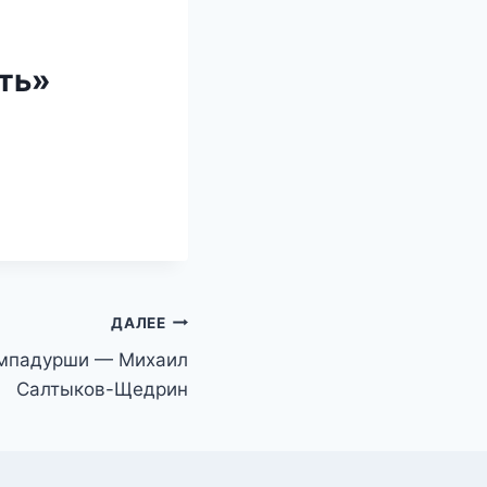
ть»
ДАЛЕЕ
мпадурши — Михаил
Салтыков-Щедрин