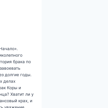
Начало».
иколепного
тория брака по
 завоевать
ез долгие годы.
ех делах
рак Коры и
нца? Хватит ли у
нансовый крах, и
ть уважение