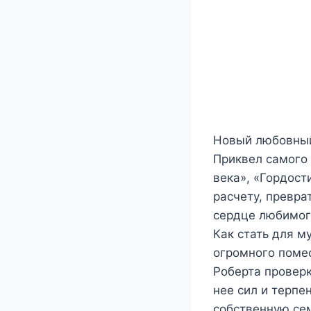
Новый любовный
Приквел самого
века», «Гордост
расчету, превра
сердце любимого
Как стать для м
огромного помес
Роберта проверк
нее сил и терпе
собственную сем