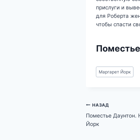
прислуги и выве
для Роберта жен
чтобы спасти св
Поместье
Метки
Маргарет Йорк
записи:
Навигация
НАЗАД
Поместье Даунтон.
по
Йорк
записям