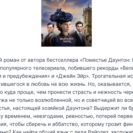
 роман от автора бестселлера «Поместье Даунтон: 
 популярного телесериала, побившего рекорды «Вел
и и предубеждения» и «Джейн Эйр». Трогательная ис
тившегося в любовь на всю жизнь. Но, оказывается,
 куда проще, чем пронести страсть и нежность чер
ужа не только возлюбленной, но и советчицей во вс
тья, настоящей хозяйкой Даунтона? Выдержит ли б
у временем, невзгодами, ревностью, потерей перве
ния, чтобы сберечь и аббатство, которому грозит фи
ью? Как найти общий язык с леди Вайолет, заслужи