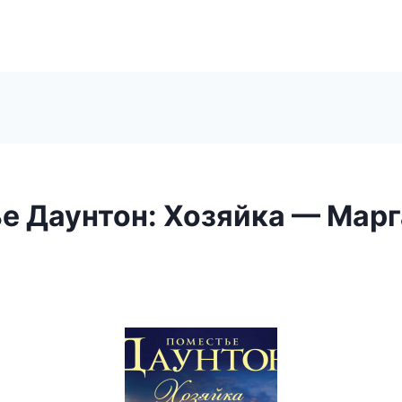
Ы
е Даунтон: Хозяйка — Мар