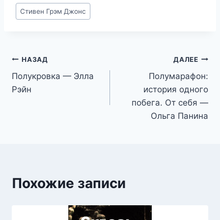
Метки
Стивен Грэм Джонс
записи:
Навигация
НАЗАД
ДАЛЕЕ
Полукровка — Элла
Полумарафон:
по
Рэйн
история одного
записям
побега. От себя —
Ольга Панина
Похожие записи