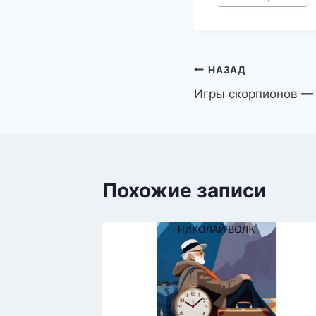
записи:
Навигация
НАЗАД
Игры скорпионов —
по
записям
Похожие записи