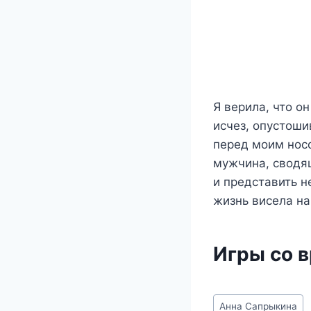
Я верила, что о
исчез, опустоши
перед моим носо
мужчина, сводящ
и представить н
жизнь висела на
Игры со 
Метки
Анна Сапрыкина