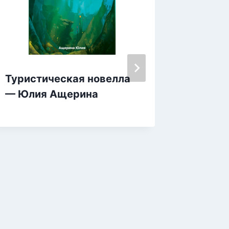
Туристическая новелла
Рядом 
— Юлия Ащерина
— Дмит