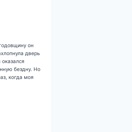
 годовщину он
ахлопнула дверь
м оказался
нную бездну. Но
аз, когда моя