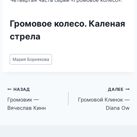
Громовое колесо. Каленая
стрела
Метки
Мария Борнякова
записи:
Навигация
НАЗАД
ДАЛЕЕ
Громовик —
Громовой Клинок —
по
Вячеслав Кинн
Diana Ow
записям