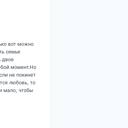
лько вот можно
ть семье
ь двое
юбой момент.Но
Если не покинет
тся любовь, то
и мало, чтобы