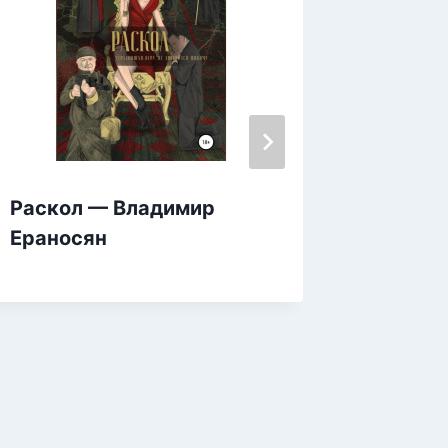
Раскол — Владимир
Сны дл
Ераносян
Алекса