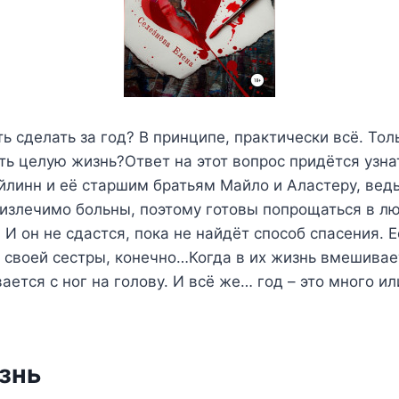
ь сделать за год? В принципе, практически всё. То
ть целую жизнь?Ответ на этот вопрос придётся узна
йлинн и её старшим братьям Майло и Аластеру, вед
излечимо больны, поэтому готовы попрощаться в л
. И он не сдастся, пока не найдёт способ спасения. 
 своей сестры, конечно…Когда в их жизнь вмешивае
ается с ног на голову. И всё же… год – это много ил
знь