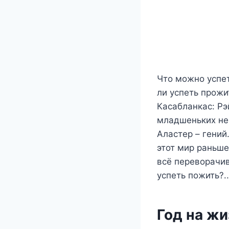
Что можно успет
ли успеть прожи
Касабланкас: Рэ
младшеньких не
Аластер – гений
этот мир раньше
всё переворачив
успеть пожить?..
Год на жи