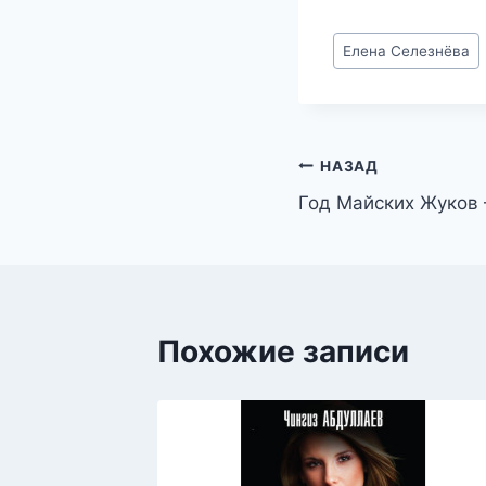
Метки
Елена Селезнёва
записи:
Навигация
НАЗАД
Год Майских Жуков
по
записям
Похожие записи